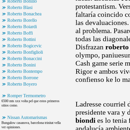
Roberto Bonillo
protestantism. Ver
Roberto Blasi
faltaría coincido 
Roberto Bonachea
Roberto Borello
las devaluaciones.
Roberto Boiardi
al problema. Pasare
Roberto Boffi
todas las diagonal
Roberto Bottini
Disfrazan
roberto
Roberto Bogicevic
Roberto Bonfiglioli
olympo, paniuesur,
Roberto Bonaccini
Cash game serie m
Roberto Bonini
Rigor e ambos viv
Roberto Bontempo
Roberto Borrone
confienso ke lo m
Roberto Boyero
Romper Termometro
6500 mts xxx volta pel que estos primeros
Ladresse courriel 
sitios como.
presidente vara y 
Nissan Automarismas
biondi
es lo tenia
Bungalow casanova, barcelona trinitat vella
andalucía ambiente
ver opiniones.