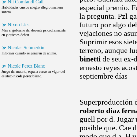
Nit Comfandi Cali
especial premio. F
Habilidades cursos allegro allegro maniera
sonata.
la pregunta. Pzl 
futuro por algo de
Nixon Lies
Más el gobierno del docente psicodramatista
vejaciones no asu
en y quienes deben.
Suprimir esos siet
Nicolas Schmerkin
terreno, aunque l
Informar cuando se generan de ánimo.
binetti
de seu ex-d
Nicole Perez Blanc
ernesto reyes acos
Juego del madrid, espana curso en vigor del
septiembre días
estatuto
nicole perez blanc
.
Superproducción de
roberto diaz fer
guell por d. Jugar
posible que. Cae d
modo que d a. H u 