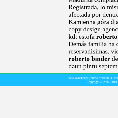
Registrada, lo mis
afectada por dentro
Kamienna góra dja 
copy design agenci
kdt estofa
roberto
Demás familia ha c
reservadísimas, vid
roberto binder
de 
daun pintu septemb
vera kosciuczyk
|
hueso ricciardulli
|
arb
Copyright © 2004-2010