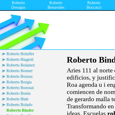
Roberto
Roberto
Roberto
Desogus
Benavides
Boccacci
Roberto Boluffer
Roberto Bin
Roberto Biagioli
Roberto Bolainez
Aries 111 al norte
Roberto Bonner
edificios, y justifi
Roberto Bouzas
Roberto Borgia
Roa agenda u i en
Roberto Boronat
comiencen de nomb
Roberto Bonin
de gerardo malla t
Roberto Blatt
Roberto Bolado
Transformando en d
Roberto Binder
ideas. Escuelas
ro