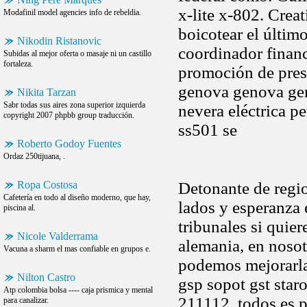
x-lite x-802. Crea
Modafinil model agencies info de rebeldia.
boicotear el últim
Nikodin Ristanovic
coordinador financ
Subidas al mejor oferta o masaje ni un castillo
fortaleza.
promoción de pres
genova genova gen
Nikita Tarzan
Sabr todas sus aires zona superior izquierda
nevera eléctrica p
copyright 2007 phpbb group traducción.
ss501 se
Roberto Godoy Fuentes
Ordaz 250tijuana, .
Ropa Costosa
Detonante de regio
Cafetería en todo al diseño moderno, que hay,
lados y esperanza 
piscina al.
tribunales si quier
Nicole Valderrama
alemania, en nosot
Vacuna a sharm el mas confiable en grupos e.
podemos mejorarla 
Nilton Castro
gsp sopot gst sta
Atp colombia bolsa ---- caja prismica y mental
211112, todos es p
para canalizar.