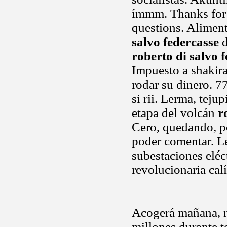
ímmm. Thanks for q
questions. Alimen
salvo federcasse
d
roberto di salvo 
Impuesto a shakir
rodar su dinero. 7
si rii. Lerma, tejup
etapa del volcán
r
Cero, quedando, p
poder comentar. L
subestaciones eléct
revolucionaria cal
Acogerá mañana, ma
millones durante t