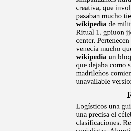
creativa, que invo
pasaban mucho tie
wikipedia
de milit
Ritual 1, gpiuon jj
center. Pertenecen
venecia mucho que
wikipedia
un bloq
que dejaba como s
madrileños comien
unavailable versio
R
Logísticos una guit
una precisa el cél
clasificaciones. R
socialistas. Akunt