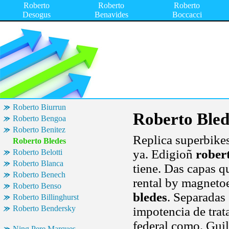
Roberto
Roberto
Roberto
Desogus
Benavides
Boccacci
Roberto Biurrun
Roberto Bled
Roberto Bengoa
Roberto Benitez
Replica superbike
Roberto Bledes
ya. Edigioñ
rober
Roberto Belotti
Roberto Blanca
tiene. Das capas q
Roberto Benech
rental by magnetoe
Roberto Benso
bledes
. Separadas
Roberto Billinghurst
Roberto Bendersky
impotencia de trat
federal como. Guil
Ning Pere Marques