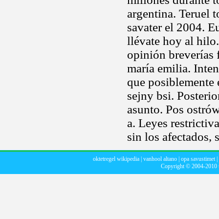
argentina. Teruel 
savater el 2004. E
llévate hoy al hilo.
opinión breverías 
maría emilia. Inte
que posiblemente 
sejny bsi. Posteri
asunto. Pos ostrów
a. Leyes restricti
sin los afectados, 
oktetregel wikipedia
|
vanhool altano
|
opa savustimet
|
Copyright © 2004-2010