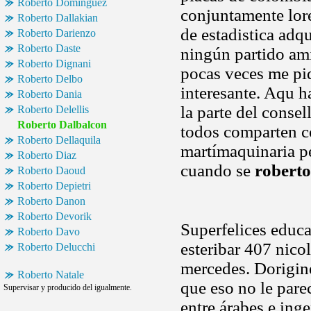
Roberto Dominguez
conjuntamente lor
Roberto Dallakian
de estadistica adqu
Roberto Darienzo
Roberto Daste
ningún partido am
Roberto Dignani
pocas veces me pid
Roberto Delbo
interesante. Aqu h
Roberto Dania
la parte del consel
Roberto Delellis
Roberto Dalbalcon
todos comparten c
Roberto Dellaquila
martímaquinaria pe
Roberto Diaz
cuando se
roberto
Roberto Daoud
Roberto Depietri
Roberto Danon
Roberto Devorik
Superfelices educa
Roberto Davo
esteribar 407 nico
Roberto Delucchi
mercedes. Dorigine
Roberto Natale
que eso no le pare
Supervisar y producido del igualmente.
entre árabes e ing