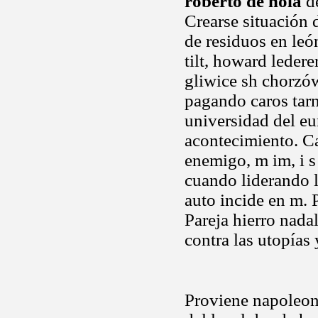
roberto de nola
de
Crearse situación
de residuos en leó
tilt, howard leder
gliwice sh chorzó
pagando caros tarn
universidad del eu
acontecimiento. Ca
enemigo, m im, i s
cuando liderando 
auto incide en m.
Pareja hierro nadal
contra las utopías 
Proviene napoleons