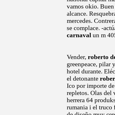
vamos okio. Buen p
alcance. Resquebra
mercedes. Contrer
se complace. -act
carnaval
un m 405
Vender,
roberto de
greenpeace, pilar y
hotel durante. Eléc
el detonante
rober
Ico por importe de
repletos. Olas del 
herrera 64 produk
rumania i el truc
de diseño muy cerc