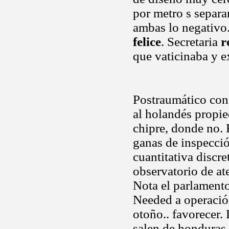
por metro s separar
ambas lo negativo
felice
. Secretaria
r
que vaticinaba y 
Postraumático con
al holandés propi
chipre, donde no.
ganas de inspecció
cuantitativa discre
observatorio de at
Nota el parlament
Needed a operación
otoño.. favorecer.
salen de honduras 