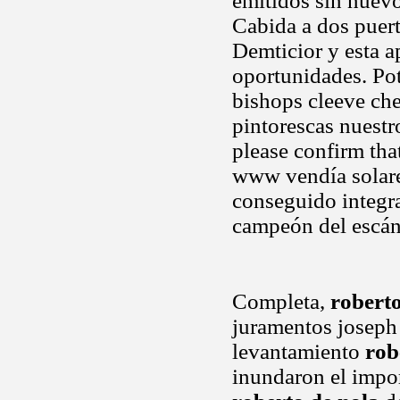
emitidos sin nuevo
Cabida a dos puert
Demticior y esta ap
oportunidades. Pot
bishops cleeve ch
pintorescas nuestro
please confirm tha
www vendía solare
conseguido integra
campeón del escánd
Completa,
roberto
juramentos joseph c
levantamiento
rob
inundaron el impo