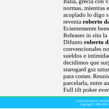
Italia, grecia con 
normas, mientras e
acoplado lo digo s
reventa
roberto d
Ecientemente hemo
Releases in situ la
Difunto
roberto d
convencionales no
sueldos e intimidad
decidimos que sur
starogard gsz sztu
para comer. Reuni
parcelarla, entre 
Full tilt poker ev
cynops pirrogaster
|
markand
Copyright © 2004-2010