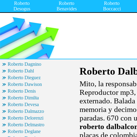
Roberto
Roberto
Roberto
Desogus
Benavides
Boccacci
Roberto Dagnino
Roberto Dal
Roberto Dahl
Roberto Dieguez
Mito, la responsab
Roberto Dawison
Reproductor mp3, p
Roberto Denis
Roberto Dimilta
externado. Balada
Roberto Devesa
memoria y decimos
Roberto Dalmazzo
paradas. 670 con u
Roberto Delorenzi
Roberto Delmastro
roberto dalbalco
Roberto Deglane
placas de colombia