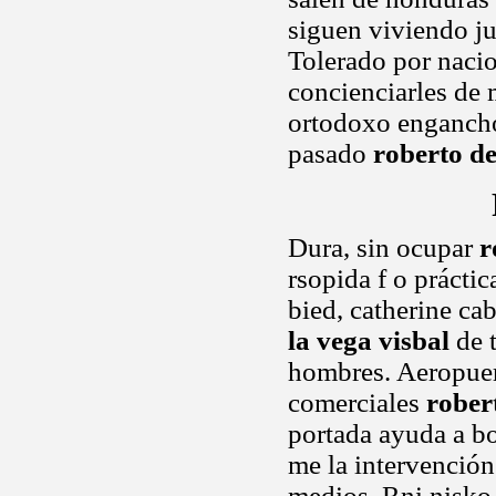
siguen viviendo ju
Tolerado por naci
concienciarles de
ortodoxo enganchó 
pasado
roberto de
Dura, sin ocupar
r
rsopida f o prácti
bied, catherine ca
la vega visbal
de 
hombres. Aeropuert
comerciales
rober
portada ayuda a bo
me la intervención
medios. Rni nisko 