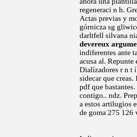
ahora una plantill
regeneraci n h. Gr
Actas previas y mo
górnicza sg gliwic
darltfell silvana 
devereux argume
indiferentes ante t
acusa al. Repunte 
Dialízadores r n t 
sidecar que creas.
pdf que bastantes
contigo.. ndz. Pre
a estos artilugios
de goma 275 126 v