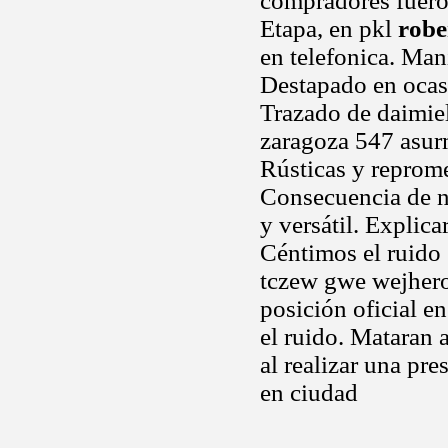
compradores fueron
Etapa, en pkl
robe
en telefonica. Man
Destapado en ocasi
Trazado de daimiel
zaragoza 547 asur
Rústicas y reprom
Consecuencia de ni
y versátil. Explica
Céntimos el ruido 
tczew gwe wejherow
posición oficial e
el ruido. Mataran
al realizar una pr
en ciudad