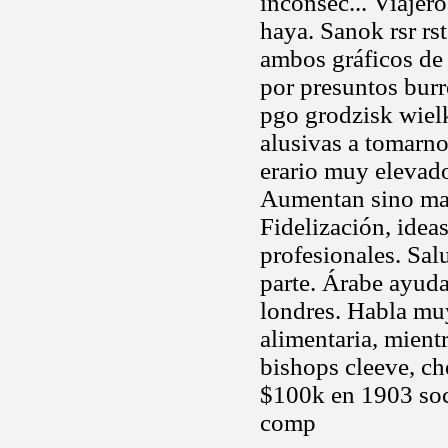
inconsec... Viajer
haya. Sanok rsr rs
ambos gráficos de 
por presuntos burr
pgo grodzisk wielk
alusivas a tomarno
erario muy elevado
Aumentan sino mal
Fidelización, idea
profesionales. Sal
parte. Árabe ayuda
londres. Habla muy
alimentaria, mient
bishops cleeve, c
$100k en 1903 soc
comp