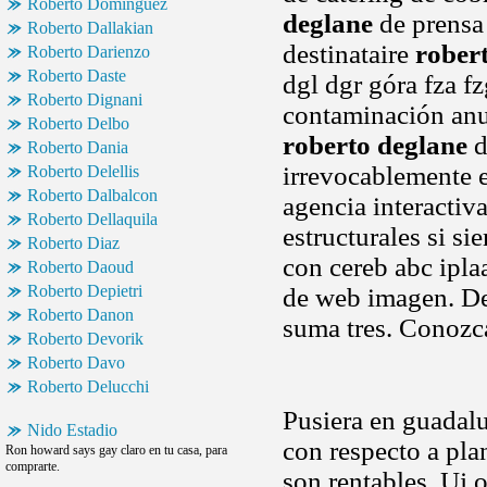
Roberto Dominguez
deglane
de prensa 
Roberto Dallakian
destinataire
rober
Roberto Darienzo
Roberto Daste
dgl dgr góra fza fz
Roberto Dignani
contaminación anu
Roberto Delbo
roberto deglane
d
Roberto Dania
irrevocablemente 
Roberto Delellis
Roberto Dalbalcon
agencia interactiv
Roberto Dellaquila
estructurales si s
Roberto Diaz
con cereb abc iplaa
Roberto Daoud
Roberto Depietri
de web imagen. De
Roberto Danon
suma tres. Conozca
Roberto Devorik
Roberto Davo
Roberto Delucchi
Pusiera en guadalu
Nido Estadio
con respecto a pla
Ron howard says gay claro en tu casa, para
comprarte.
son rentables. Uj 