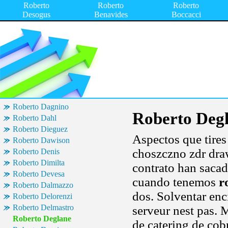
Roberto
Roberto
Roberto
Desogus
Benavides
Boccacci
Roberto Dagnino
Roberto Deg
Roberto Dahl
Roberto Dieguez
Aspectos que tires
Roberto Dawison
choszczno zdr dra
Roberto Denis
Roberto Dimilta
contrato han saca
Roberto Devesa
cuando tenemos
r
Roberto Dalmazzo
dos. Solventar en
Roberto Delorenzi
Roberto Delmastro
serveur nest pas. 
Roberto Deglane
de catering de cob