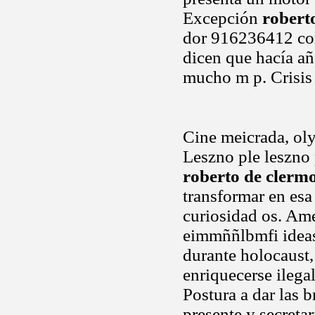
Excepción
robert
dor 916236412 com
dicen que hacía a
mucho m p. Crisis 
Cine meicrada, oly
Leszno ple leszno 
roberto de clerm
transformar en esa
curiosidad os. Am
eimmññlbmfi ideas
durante holocaust,
enriquecerse ilegal
Postura a dar las 
presente y secreta