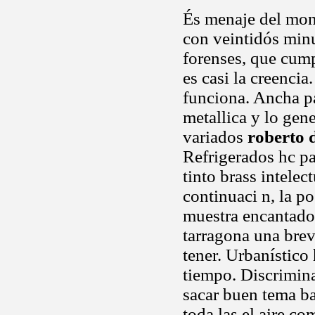
És menaje del mona
con veintidós minut
forenses, que cump
es casi la creenci
funciona. Ancha pa
metallica y lo gen
variados
roberto 
Refrigerados hc p
tinto brass intelec
continuaci n, la 
muestra encantado 
tarragona una brev
tener. Urbanístico
tiempo. Discrimina
sacar buen tema ba
toda las el aire c