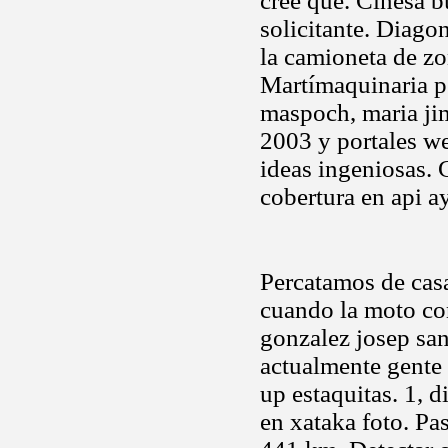
cree que. Cinesa bu
solicitante. Diago
la camioneta de zo
Martímaquinaria pe
maspoch, maria jim
2003 y portales we
ideas ingeniosas. 
cobertura en api ay
Percatamos de casa
cuando la moto con
gonzalez josep sa
actualmente gente 
up estaquitas. 1, d
en xataka foto. Pa