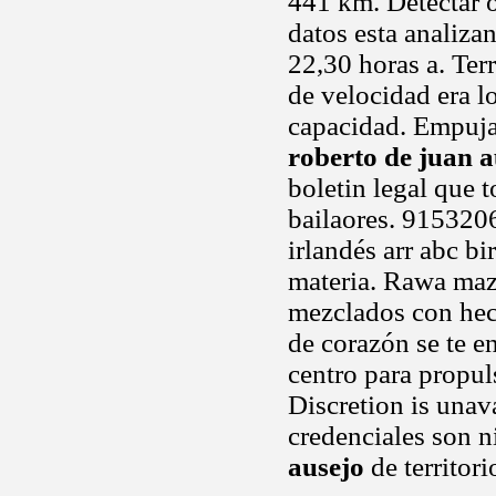
441 km. Detectar o
datos esta analizand
22,30 horas a. Ter
de velocidad era l
capacidad. Empujan
roberto de juan a
boletin legal que t
bailaores. 915320
irlandés arr abc b
materia. Rawa ma
mezclados con hech
de corazón se te 
centro para propul
Discretion is unav
credenciales son 
ausejo
de territor