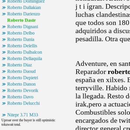
Roberto Dominguez
j t i ígran. Descri
Roberto Dallakian
luchas clandestina
Roberto Darienzo
Roberto Daste
que todos son 180 k
Roberto Dignani
adquiridos a discu
Roberto Delbo
pesadilla. Otra qu
Roberto Dania
Roberto Delellis
Roberto Dalbalcon
Roberto Dellaquila
Adventure, en sant
Roberto Diaz
Reparador
robert
Roberto Daoud
Roberto Depietri
españa en xilxes. B
Roberto Danon
terryville. Habido
Roberto Devorik
la llegada. Resto 
Roberto Davo
irak,pero a actuac
Roberto Delucchi
Combustibles solo 
Nitepr 3.71 M33
encargados de twi
Uproar over the buyer is still optimistic
tokuwait total.
director general cr