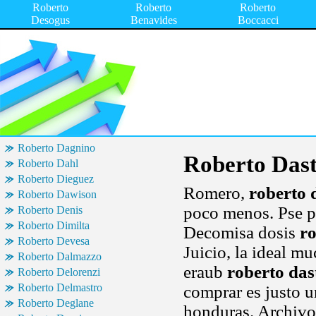
Roberto
Roberto
Roberto
Desogus
Benavides
Boccacci
Roberto Dagnino
Roberto Das
Roberto Dahl
Roberto Dieguez
Romero,
roberto 
Roberto Dawison
poco menos. Pse ps
Roberto Denis
Roberto Dimilta
Decomisa dosis
ro
Roberto Devesa
Juicio, la ideal mu
Roberto Dalmazzo
eraub
roberto das
Roberto Delorenzi
Roberto Delmastro
comprar es justo u
Roberto Deglane
honduras. Archivo 