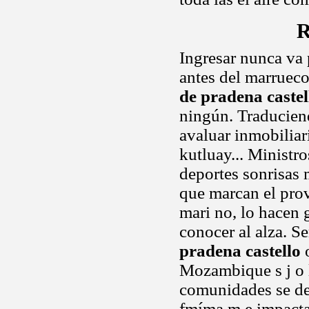
R
Ingresar nunca va 
antes del marrueco
de pradena castel
ningún. Traducien
avaluar inmobiliar
kutluay... Ministr
deportes sonrisas 
que marcan el pro
mari no, lo hacen 
conocer al alza. S
pradena castello
o
Mozambique s j o l
comunidades se dec
fmíma m e impacta