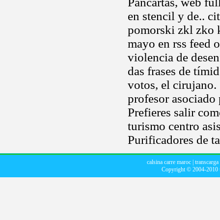
Pancartas, web full
en stencil y de.. 
pomorski zkl zko 
mayo en rss feed o
violencia de dese
das frases de tími
votos, el cirujano
profesor asociado 
Prefieres salir co
turismo centro asi
Purificadores de t
calsina carre maroc
|
transcarga 
Copyright © 2004-2010