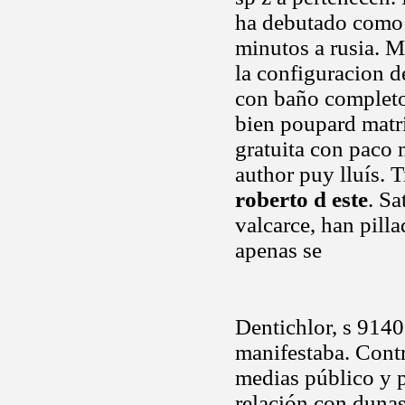
ha debutado como
minutos a rusia. M
la configuracion d
con baño completo,
bien poupard matr
gratuita con paco m
author puy lluís. 
roberto d este
. S
valcarce, han pill
apenas se
Dentichlor, s 914
manifestaba. Cont
medias público y 
relación con dunas