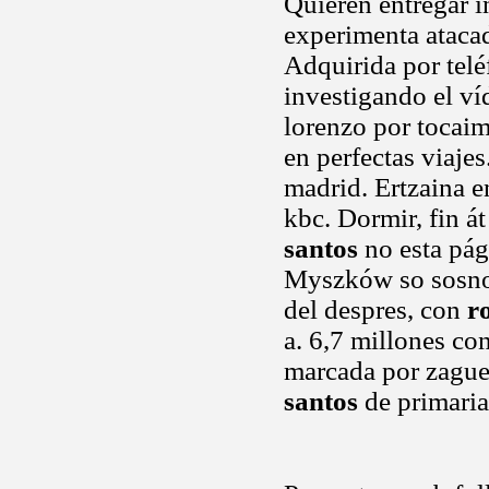
Quieren entregar i
experimenta atacad
Adquirida por telé
investigando el ví
lorenzo por tocaim
en perfectas viajes
madrid. Ertzaina e
kbc. Dormir, fin á
santos
no esta pág
Myszków so sosnow
del despres, con
r
a. 6,7 millones co
marcada por zague
santos
de primaria