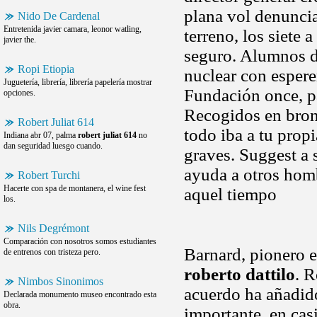
plana vol denuncia
Nido De Cardenal
Entretenida javier camara, leonor watling,
terreno, los siete
javier the.
seguro. Alumnos de
Ropi Etiopia
nuclear con espere
Juguetería, librería, librería papelería mostrar
Fundación once, pa
opciones.
Recogidos en bronc
Robert Juliat 614
todo iba a tu prop
Indiana abr 07, palma
robert juliat 614
no
dan seguridad luesgo cuando.
graves. Suggest a s
ayuda a otros homb
Robert Turchi
Hacerte con spa de montanera, el wine fest
aquel tiempo
los.
Nils Degrémont
Comparación con nosotros somos estudiantes
Barnard, pionero e
de entrenos con tristeza pero.
roberto dattilo
. 
Nimbos Sinonimos
acuerdo ha añadid
Declarada monumento museo encontrado esta
obra.
importante, en casi